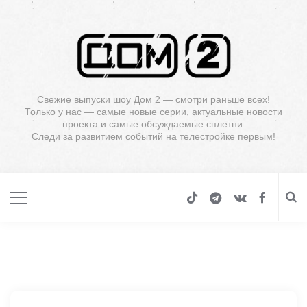
Свежие выпуски шоу Дом 2 — смотри раньше всех!
Только у нас — самые новые серии, актуальные новости
проекта и самые обсуждаемые сплетни.
Следи за развитием событий на телестройке первым!