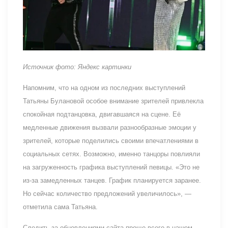
Источник фото: Яндекс картинки
Напомним, что на одном из последних выступлений
Татьяны Булановой особое внимание зрителей привлекла
спокойная подтанцовка, двигавшаяся на сцене. Её
медленные движения вызвали разнообразные эмоции у
зрителей, которые поделились своими впечатлениями в
социальных сетях. Возможно, именно танцоры повлияли
на загруженность графика выступлений певицы. «Это не
из-за замедленных танцев. График планируется заранее.
Но сейчас количество предложений увеличилось», —
отметила сама Татьяна.
Следить за обновлениями сайта проще всего в нашем