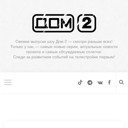
Свежие выпуски шоу Дом 2 — смотри раньше всех!
Только у нас — самые новые серии, актуальные новости
проекта и самые обсуждаемые сплетни.
Следи за развитием событий на телестройке первым!