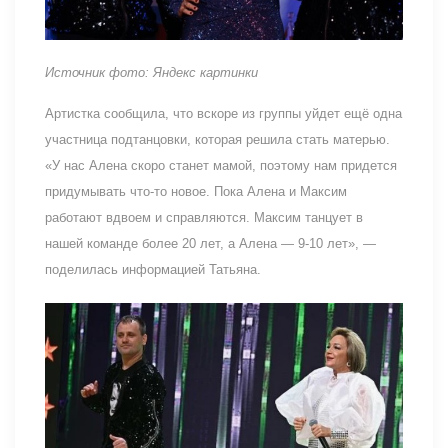
Источник фото: Яндекс картинки
Артистка сообщила, что вскоре из группы уйдет ещё одна
участница подтанцовки, которая решила стать матерью.
«У нас Алена скоро станет мамой, поэтому нам придется
придумывать что-то новое. Пока Алена и Максим
работают вдвоем и справляются. Максим танцует в
нашей команде более 20 лет, а Алена — 9-10 лет», —
поделилась информацией Татьяна.