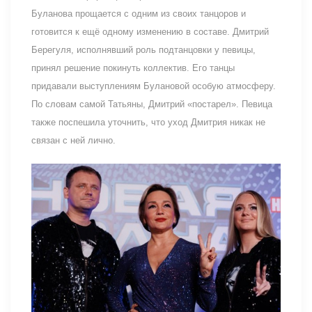
Буланова прощается с одним из своих танцоров и
готовится к ещё одному изменению в составе. Дмитрий
Берегуля, исполнявший роль подтанцовки у певицы,
принял решение покинуть коллектив. Его танцы
придавали выступлениям Булановой особую атмосферу.
По словам самой Татьяны, Дмитрий «постарел». Певица
также поспешила уточнить, что уход Дмитрия никак не
связан с ней лично.