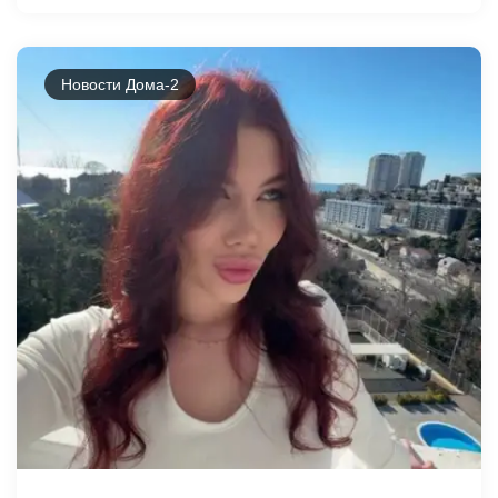
Новости Дома-2