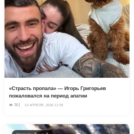
«Страсть пропала» — Игорь Григорьев
пожаловался на период апатии
361
10 АПРЕЛЯ, 2026 12:50