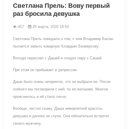
Светлана Прель: Вову первый
раз бросила девушка
457
26 марта, 2026 19:50
Светлана Прель поведала о том, с кем Владимир Балан
пытается забыть коварную Клавдию Безверхову.
Володя переспал с Дашей и создал пару с Сашей.
При этом он прибывает в депрессии.
Даше было очень неприятно, что не выбрали ее. После
лобного мы поговорили с ней, по ее желанию. Многое
прояснилось и ей стало легче.
Вообще, честно скажу, Даша невероятной красоты
девушка и далеко не глупа. Она обязательно встретит
своего мужчину.