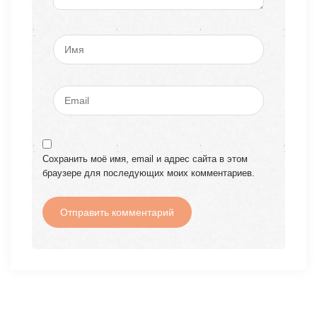
Сохранить моё имя, email и адрес сайта в этом
браузере для последующих моих комментариев.