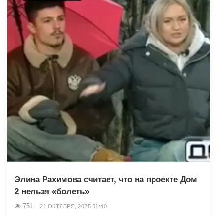
Элина Рахимова считает, что на проекте Дом
2 нельзя «болеть»
751
21 ОКТЯБРЯ, 2025 01:40