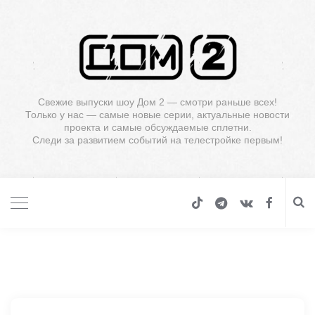
Свежие выпуски шоу Дом 2 — смотри раньше всех!
Только у нас — самые новые серии, актуальные новости
проекта и самые обсуждаемые сплетни.
Следи за развитием событий на телестройке первым!