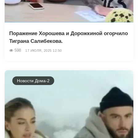
Поражение Хорошева и Дорожкиной огорчило
Тиграна Салибекова.
598
17 ИЮЛЯ, 2025 12:50
Новости Дома-2