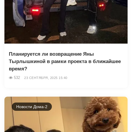
Планируется ли возвращение Яны
Тырлышкиной в рамки проекта в ближайшее
время?
532
23 СЕНТЯБРЯ, 2025 15:40
Новости Дома-2