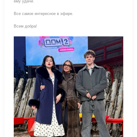
ему удачи.
Все самое интересное в эфире.
Всем добра!