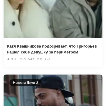
Катя Квашникова подозревает, что Григорьев
нашел себе девушку за периметром
351
23 ЯНВАРЯ, 2026 11:40
Новости Дома-2