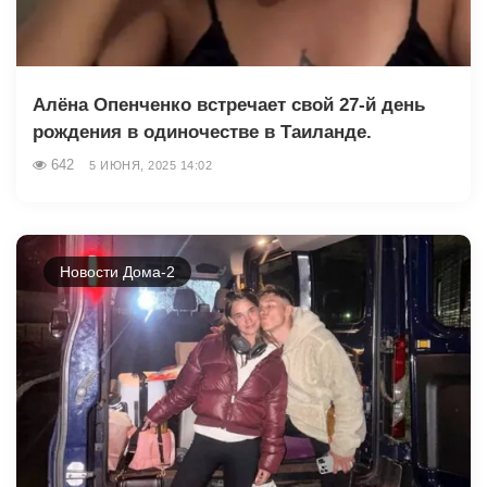
Алёна Опенченко встречает свой 27-й день
рождения в одиночестве в Таиланде.
642
5 ИЮНЯ, 2025 14:02
Новости Дома-2