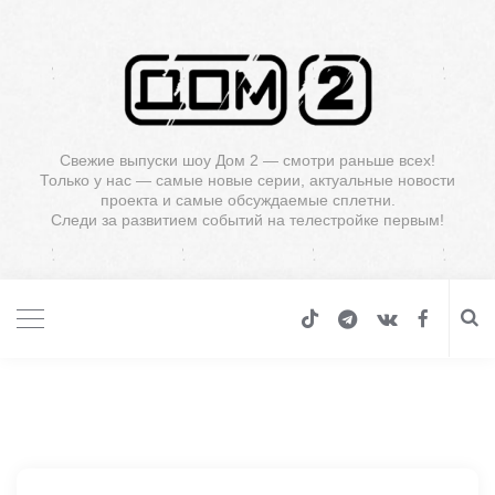
Свежие выпуски шоу Дом 2 — смотри раньше всех!
Только у нас — самые новые серии, актуальные новости
проекта и самые обсуждаемые сплетни.
Следи за развитием событий на телестройке первым!