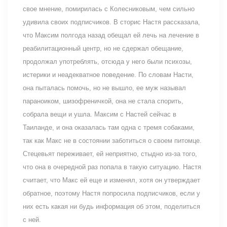
свое мнение, помирилась с Колесниковым, чем сильно
удивила своих подписчиков. В сторис Настя рассказала,
что Максим полгода назад обещал ей лечь на лечение в
реабилитационный центр, но не сдержал обещание,
продолжал употреблять, отсюда у него были психозы,
истерики и неадекватное поведение. По словам Насти,
она пыталась помочь, но не вышло, ее муж называл
параноиком, шизофреничкой, она не стала спорить,
собрала вещи и ушла. Максим с Настей сейчас в
Таиланде, и она оказалась там одна с тремя собаками,
так как Макс не в состоянии заботиться о своем питомце.
Стецевьят переживает, ей неприятно, стыдно из-за того,
что она в очередной раз попала в такую ситуацию. Настя
считает, что Макс ей еще и изменял, хотя он утверждает
обратное, поэтому Настя попросила подписчиков, если у
них есть какая ни будь информация об этом, поделиться
с ней.