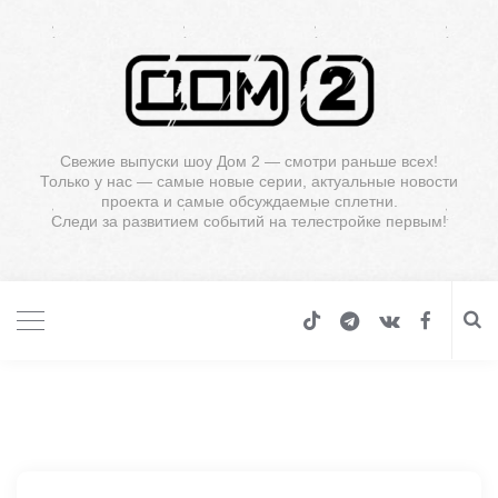
Свежие выпуски шоу Дом 2 — смотри раньше всех!
Только у нас — самые новые серии, актуальные новости
проекта и самые обсуждаемые сплетни.
Следи за развитием событий на телестройке первым!