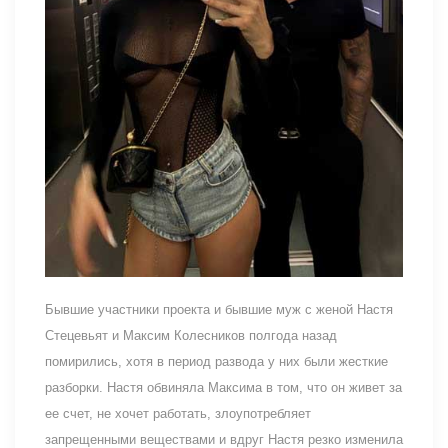
Бывшие участники проекта и бывшие муж с женой Настя
Стецевьят и Максим Колесников полгода назад
помирились, хотя в период развода у них были жесткие
разборки. Настя обвиняла Максима в том, что он живет за
ее счет, не хочет работать, злоупотребляет
запрещенными веществами и вдруг Настя резко изменила