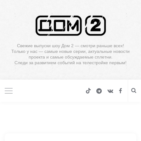
Свежие выпуски шоу Дом 2 — смотри раньше всех!
Только у нас — самые новые серии, актуальные новости
проекта и самые обсуждаемые сплетни.
Следи за развитием событий на телестройке первым!