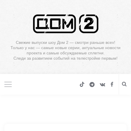
Свежие выпуски шоу Дом 2 — смотри раньше всех!
Только у нас — самые новые серии, актуальные новости
проекта и самые обсуждаемые сплетни.
Следи за развитием событий на телестройке первым!