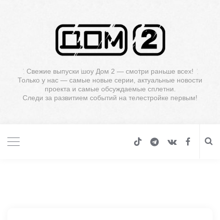
Свежие выпуски шоу Дом 2 — смотри раньше всех!
Только у нас — самые новые серии, актуальные новости
проекта и самые обсуждаемые сплетни.
Следи за развитием событий на телестройке первым!