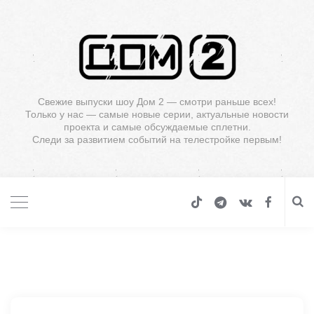
Свежие выпуски шоу Дом 2 — смотри раньше всех!
Только у нас — самые новые серии, актуальные новости
проекта и самые обсуждаемые сплетни.
Следи за развитием событий на телестройке первым!