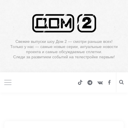
Свежие выпуски шоу Дом 2 — смотри раньше всех!
Только у нас — самые новые серии, актуальные новости
проекта и самые обсуждаемые сплетни.
Следи за развитием событий на телестройке первым!