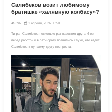
Салибеков возит любимому
братишке «халявную колбасу»?
396
1 апреля, 2026 00:50
Тигран Салибеков несколько раз навестил друга Игоря
перед работой и в сети сразу появились слухи, что ездит
Салибеков к лучшему другу неспроста.