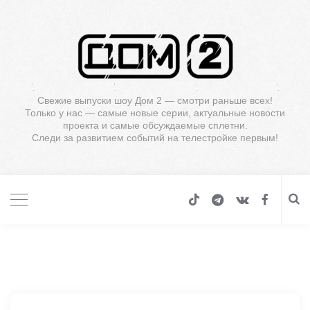
Свежие выпуски шоу Дом 2 — смотри раньше всех!
Только у нас — самые новые серии, актуальные новости
проекта и самые обсуждаемые сплетни.
Следи за развитием событий на телестройке первым!