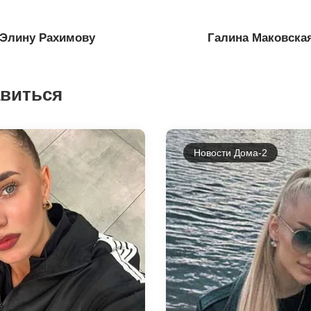
 Элину Рахимову
Галина Маковска
авиться
Новости Дома-2