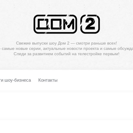
Свежие выпуски шоу Дом 2 — смотри раньше всех!
— самые новые серии, актуальные новости проекта и самые обсужд
Следи за развитием событий на телестройке первым!
ти шоу-бизнеса
Контакты