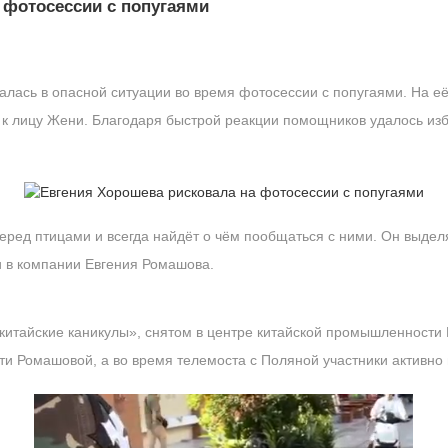
 фотосессии с попугаями
лась в опасной ситуации во время фотосессии с попугаями. На её
с к лицу Жени. Благодаря быстрой реакции помощников удалось и
еред птицами и всегда найдёт о чём пообщаться с ними. Он выделя
и в компании Евгения Ромашова.
итайские каникулы», снятом в центре китайской промышленности 
и Ромашовой, а во время телемоста с Поляной участники активно 