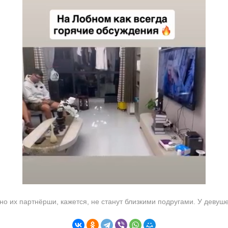
о их партнёрши, кажется, не станут близкими подругами. У девуш