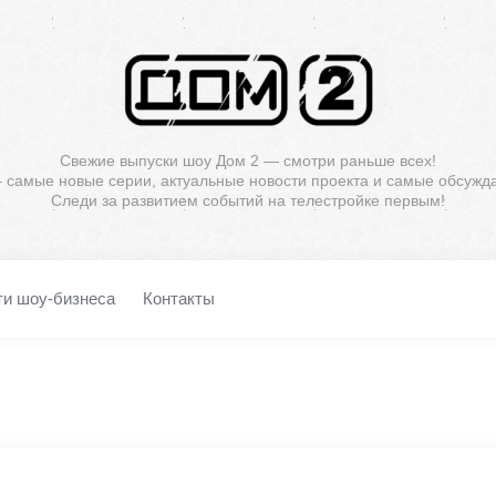
Свежие выпуски шоу Дом 2 — смотри раньше всех!
— самые новые серии, актуальные новости проекта и самые обсужд
Следи за развитием событий на телестройке первым!
ти шоу-бизнеса
Контакты