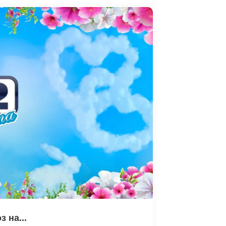
 на...