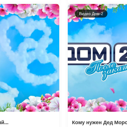
Видео Дом-2
й...
Кому нужен Дед Мороз