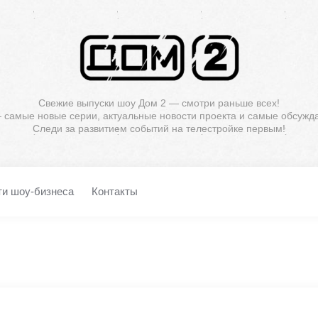
Свежие выпуски шоу Дом 2 — смотри раньше всех!
— самые новые серии, актуальные новости проекта и самые обсужд
Следи за развитием событий на телестройке первым!
ти шоу-бизнеса
Контакты