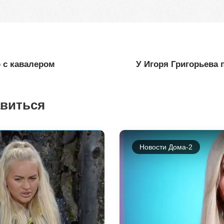
о с кавалером
У Игоря Григорьева 
авиться
Новости Дома-2