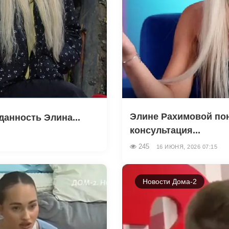
Элине Рахимовой по
анность Элина...
консультация...
245
16 ИЮНЯ, 2026 07:15
Новости Дома-2