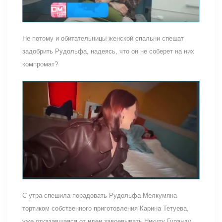
Не потому и обитательницы женской спальни спешат
задобрить Рудольфа, надеясь, что он не соберет на них
компромат?
С утра спешила порадовать Рудольфа Мелкумяна
тортиком собственного приготовления Карина Тетуева,
уже отказавшаяся от идеи завоевывать Никиту Гуранду .