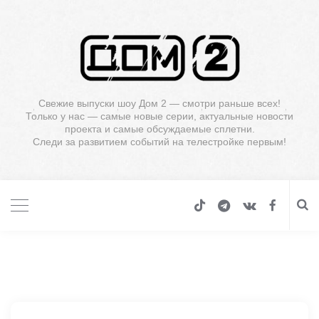
Свежие выпуски шоу Дом 2 — смотри раньше всех!
Только у нас — самые новые серии, актуальные новости
проекта и самые обсуждаемые сплетни.
Следи за развитием событий на телестройке первым!