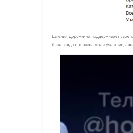
Евгения Дорожкина поддерживает своего 
быка, когда его развлекали участницы р