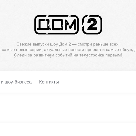
Свежие выпуски шоу Дом 2 — смотри раньше всех!
— самые новые серии, актуальные новости проекта и самые обсужд
Следи за развитием событий на телестройке первым!
ти шоу-бизнеса
Контакты