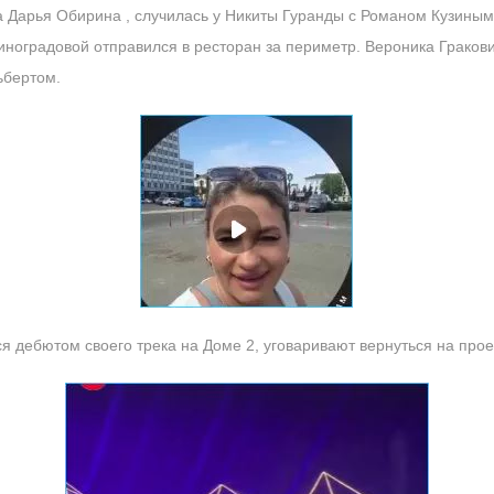
а Дарья Обирина , случилась у Никиты Гуранды с Романом Кузиным
ноградовой отправился в ресторан за периметр. Вероника Гракови
ьбертом.
ся дебютом своего трека на Доме 2, уговаривают вернуться на прое