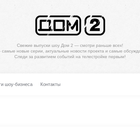
Свежие выпуски шоу Дом 2 — смотри раньше всех!
— самые новые серии, актуальные новости проекта и самые обсужд
Следи за развитием событий на телестройке первым!
ти шоу-бизнеса
Контакты