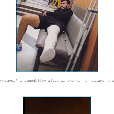
 новичкой Кристиной, Никита Гуранда появился на площадке, не ск