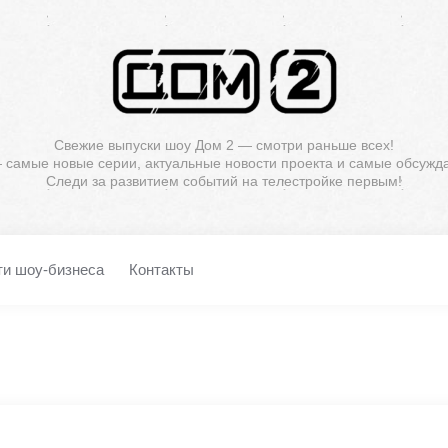
Свежие выпуски шоу Дом 2 — смотри раньше всех!
— самые новые серии, актуальные новости проекта и самые обсужд
Следи за развитием событий на телестройке первым!
ти шоу-бизнеса
Контакты