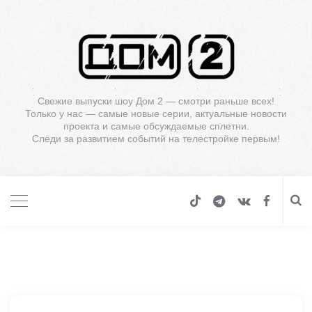
Свежие выпуски шоу Дом 2 — смотри раньше всех!
Только у нас — самые новые серии, актуальные новости
проекта и самые обсуждаемые сплетни.
Следи за развитием событий на телестройке первым!