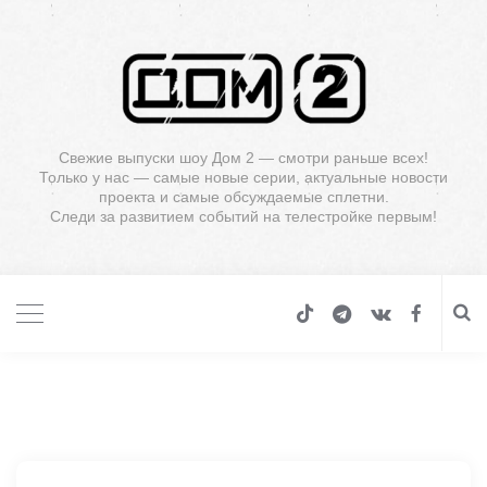
Свежие выпуски шоу Дом 2 — смотри раньше всех!
Только у нас — самые новые серии, актуальные новости
проекта и самые обсуждаемые сплетни.
Следи за развитием событий на телестройке первым!