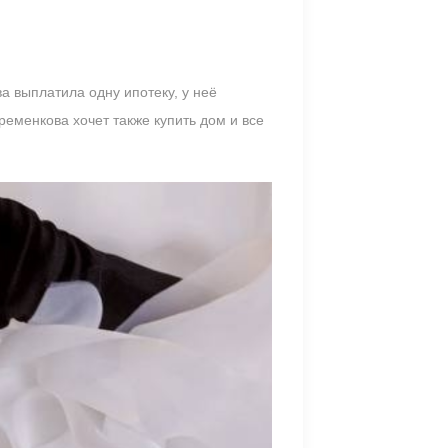
 выплатила одну ипотеку, у неё
ременкова хочет также купить дом и все