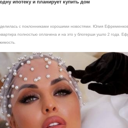
дну ипотеку и планирует купить дом
оделилась с поклонниками хорошими новостями. Юлия Ефременкова
вартира полностью оплачена и на это у блогерши ушло 2 года. Еф
жимость.