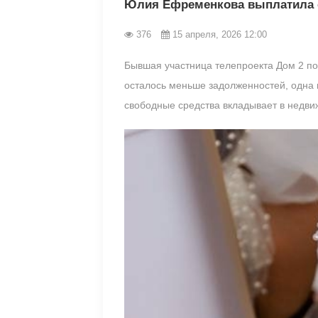
Юлия Ефременкова выплатила о
376
15 апреля, 2026 12:00
Бывшая участница телепроекта Дом 2 п
осталось меньше задолженностей, одна к
свободные средства вкладывает в недви