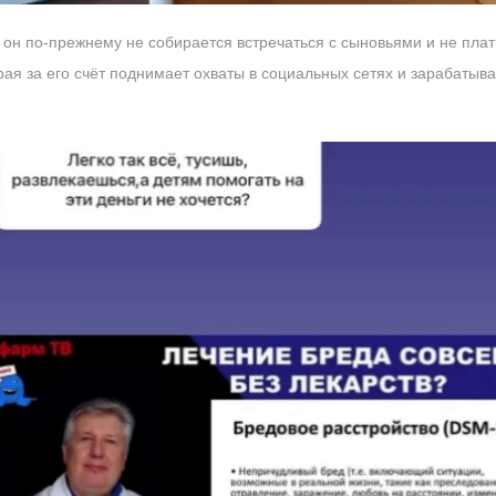
, он по-прежнему не собирается встречаться с сыновьями и не пл
ая за его счёт поднимает охваты в социальных сетях и зарабатывае