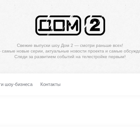
Свежие выпуски шоу Дом 2 — смотри раньше всех!
— самые новые серии, актуальные новости проекта и самые обсужд
Следи за развитием событий на телестройке первым!
ти шоу-бизнеса
Контакты