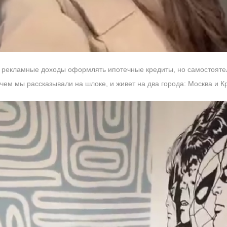
на рекламные доходы оформлять ипотечные кредиты, но самостояте
 чем мы рассказывали на шлоке, и живет на два города: Москва и К