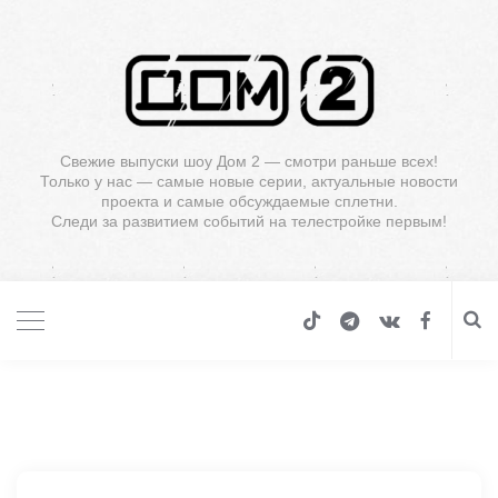
Свежие выпуски шоу Дом 2 — смотри раньше всех!
Только у нас — самые новые серии, актуальные новости
проекта и самые обсуждаемые сплетни.
Следи за развитием событий на телестройке первым!