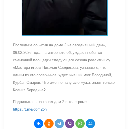
Последние события на доме 2 на сегодняшний день,
06.02.2026 года – в интернете обсуждают побег со
съемочной площадки следующего сезона реалити-шоу
«Мастера игры» Николая Сердюкова, узнавшего, что
одним из его соперников будет бывший муж Бородиной,
Курбан Омаров. Что именно напугало мужа, знает только
Ксения Бородина?
Подпишитесь на канал дом-2 в телеграме —
https://t.me/dom2on