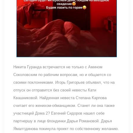
Никита Гуранда встречается не только с Амином
Соколовским по рабочим вопросам, но и общается со
своими поклонниками. Игорь Григорьев объявил, что на
отпуск он отправится без своей невесты Кати
Квашниковой. Найденная невеста Степана Карпова
считает его женихом-обманщиком. Станет ли она также
участницей Дома 2? Евгений Сидоров нашел себе
партнершу в лице блондинки Дарьи Романовой. Дарья
Ямалтдинова покинула проект по собственному желанию.