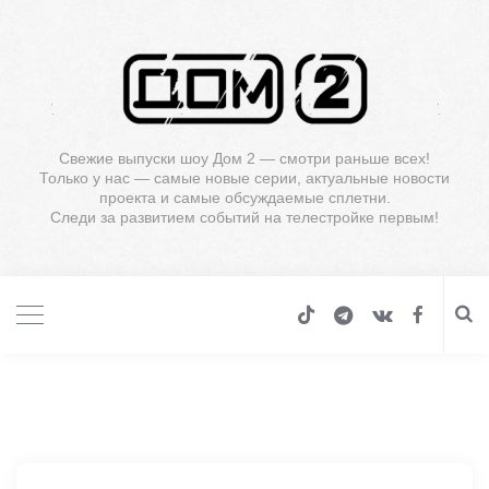
Свежие выпуски шоу Дом 2 — смотри раньше всех!
Только у нас — самые новые серии, актуальные новости
проекта и самые обсуждаемые сплетни.
Следи за развитием событий на телестройке первым!