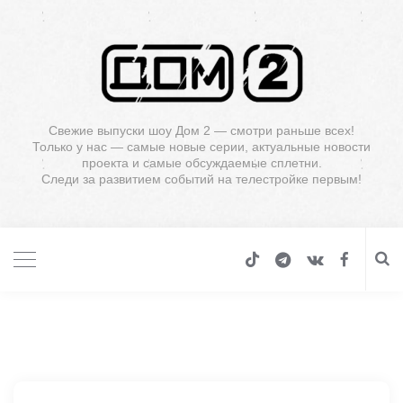
Свежие выпуски шоу Дом 2 — смотри раньше всех!
Только у нас — самые новые серии, актуальные новости
проекта и самые обсуждаемые сплетни.
Следи за развитием событий на телестройке первым!