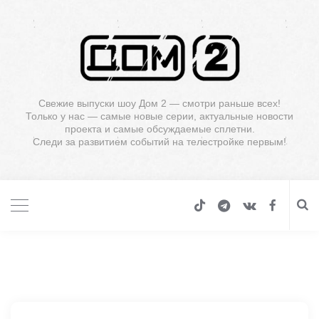
Свежие выпуски шоу Дом 2 — смотри раньше всех!
Только у нас — самые новые серии, актуальные новости
проекта и самые обсуждаемые сплетни.
Следи за развитием событий на телестройке первым!