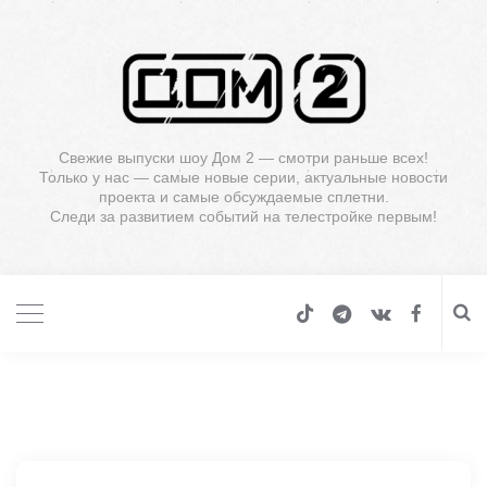
Свежие выпуски шоу Дом 2 — смотри раньше всех!
Только у нас — самые новые серии, актуальные новости
проекта и самые обсуждаемые сплетни.
Следи за развитием событий на телестройке первым!