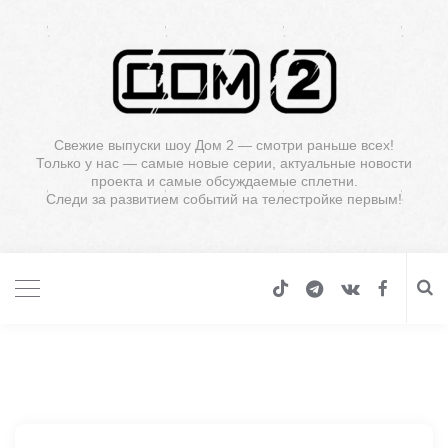
Свежие выпуски шоу Дом 2 — смотри раньше всех!
Только у нас — самые новые серии, актуальные новости
проекта и самые обсуждаемые сплетни.
Следи за развитием событий на телестройке первым!