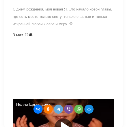
С днём рождения, моя новая Я. Это начало новой главы,
где есть место только свету, только счастью и только
искренней любви к себе и миру. 💛
3 мая 🤍🕊️