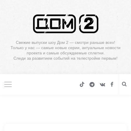
Свежие выпуски шоу Дом 2 — смотри раньше всех!
Только у нас — самые новые серии, актуальные новости
проекта и самые обсуждаемые сплетни.
Следи за развитием событий на телестройке первым!