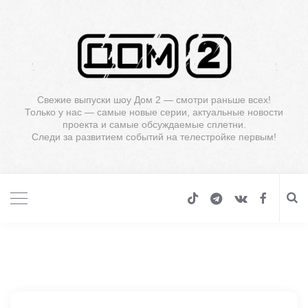
Свежие выпуски шоу Дом 2 — смотри раньше всех!
Только у нас — самые новые серии, актуальные новости
проекта и самые обсуждаемые сплетни.
Следи за развитием событий на телестройке первым!