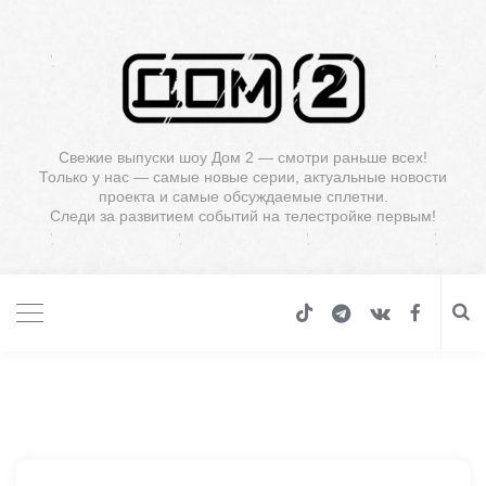
Свежие выпуски шоу Дом 2 — смотри раньше всех!
Только у нас — самые новые серии, актуальные новости
проекта и самые обсуждаемые сплетни.
Следи за развитием событий на телестройке первым!