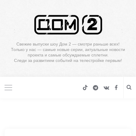
Свежие выпуски шоу Дом 2 — смотри раньше всех!
Только у нас — самые новые серии, актуальные новости
проекта и самые обсуждаемые сплетни.
Следи за развитием событий на телестройке первым!