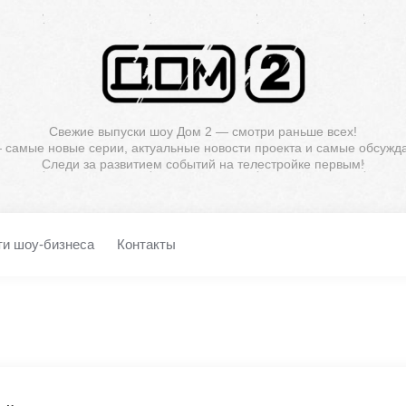
Свежие выпуски шоу Дом 2 — смотри раньше всех!
— самые новые серии, актуальные новости проекта и самые обсужд
Следи за развитием событий на телестройке первым!
ти шоу-бизнеса
Контакты