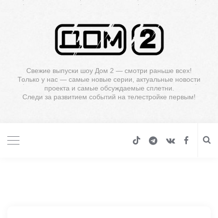
Свежие выпуски шоу Дом 2 — смотри раньше всех!
Только у нас — самые новые серии, актуальные новости
проекта и самые обсуждаемые сплетни.
Следи за развитием событий на телестройке первым!