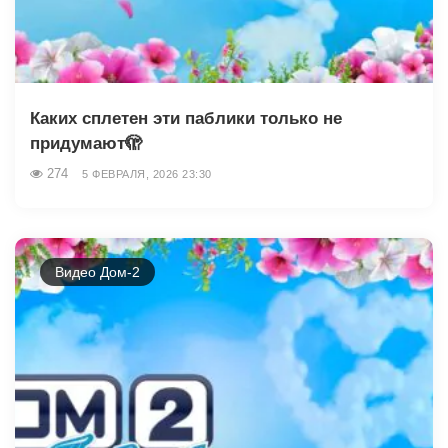
Каких сплетен эти паблики только не
придумают🫣
274
5 ФЕВРАЛЯ, 2026 23:30
Видео Дом-2