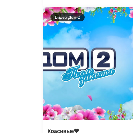
Видео Дом-2
Красивые🖤