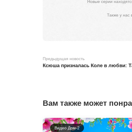
Новые серии находятся
Также у нас
Предыдущая новость
Ксюша призналась Коле в любви: Т
Вам также может понр
Видео Дом-2