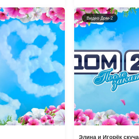
Видео Дом-2
Элина и Игорёк скуча