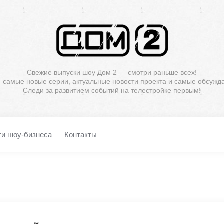
Свежие выпуски шоу Дом 2 — смотри раньше всех!
— самые новые серии, актуальные новости проекта и самые обсужд
Следи за развитием событий на телестройке первым!
ти шоу-бизнеса
Контакты