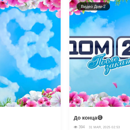
Видео Дом-2
До конца😅
394
31 МАЯ, 2025 02:53