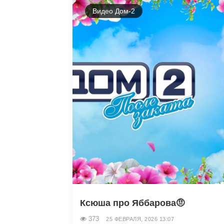
Видео Дом-2
Ксюша про Яббарова🤨
373
25 ФЕВРАЛЯ, 2026 13:07