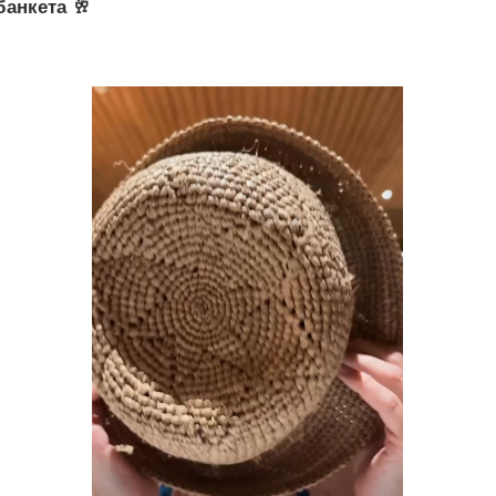
банкета 🥂