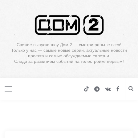
Свежие выпуски шоу Дом 2 — смотри раньше всех!
Только у нас — самые новые серии, актуальные новости
проекта и самые обсуждаемые сплетни.
Следи за развитием событий на телестройке первым!