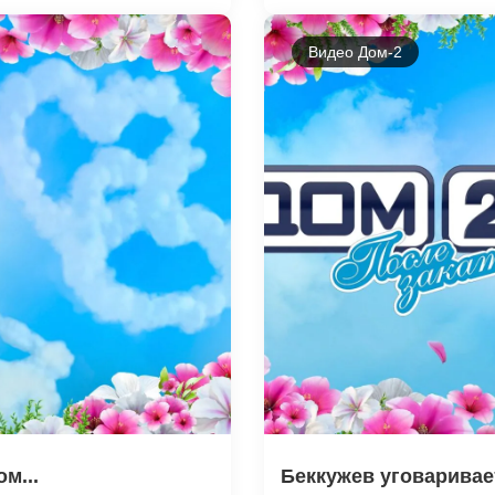
Видео Дом-2
м...
Беккужев уговаривает