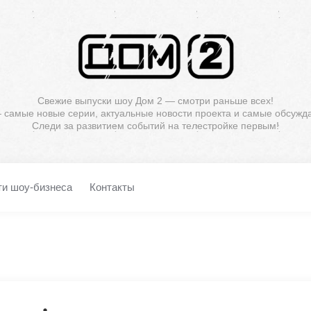
Свежие выпуски шоу Дом 2 — смотри раньше всех!
— самые новые серии, актуальные новости проекта и самые обсужд
Следи за развитием событий на телестройке первым!
ти шоу-бизнеса
Контакты