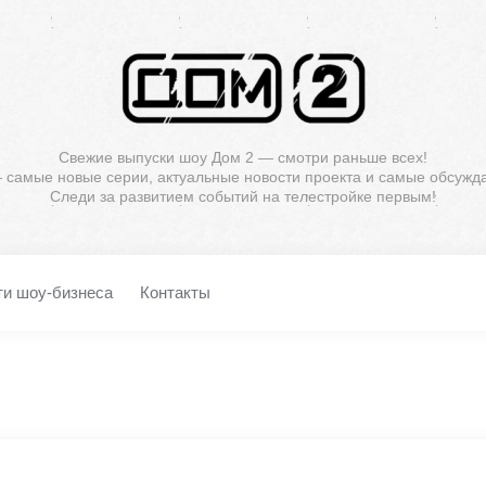
Свежие выпуски шоу Дом 2 — смотри раньше всех!
— самые новые серии, актуальные новости проекта и самые обсужд
Следи за развитием событий на телестройке первым!
ти шоу-бизнеса
Контакты