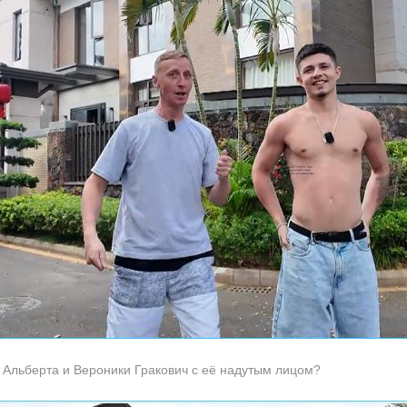
 Альберта и Вероники Гракович с её надутым лицом?