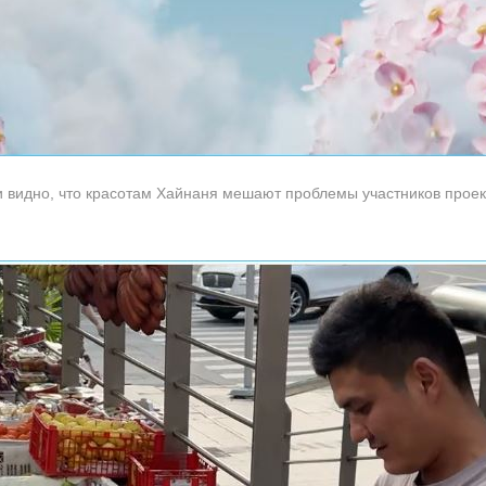
ки видно, что красотам Хайнаня мешают проблемы участников прое