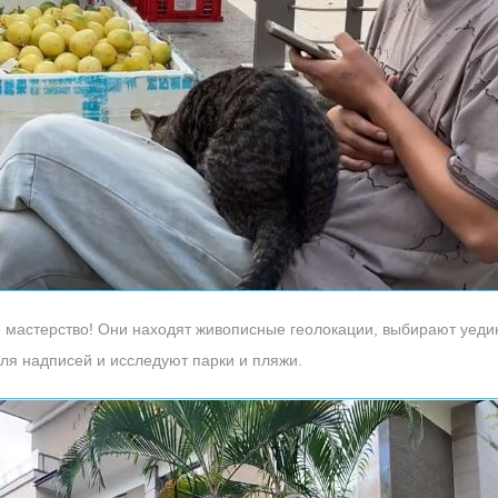
мастерство! Они находят живописные геолокации, выбирают уедин
я надписей и исследуют парки и пляжи.