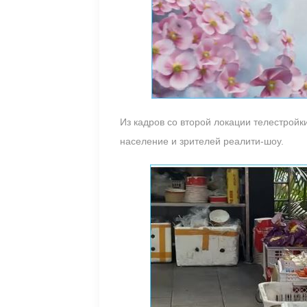
Из кадров со второй локации телестрой
население и зрителей реалити-шоу.