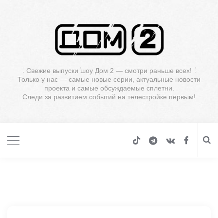
Свежие выпуски шоу Дом 2 — смотри раньше всех!
Только у нас — самые новые серии, актуальные новости
проекта и самые обсуждаемые сплетни.
Следи за развитием событий на телестройке первым!