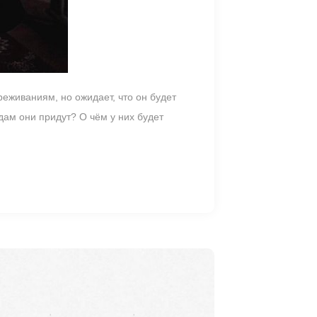
еживаниям, но ожидает, что он будет
дам они придут? О чём у них будет