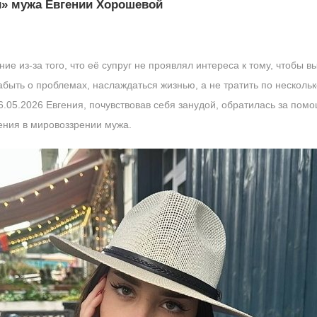
и» мужа Евгении Хорошевой
 из-за того, что её супруг не проявлял интереса к тому, чтобы в
быть о проблемах, наслаждаться жизнью, а не тратить по несколь
6.05.2026 Евгения, почувствовав себя занудой, обратилась за пом
ения в мировоззрении мужа.