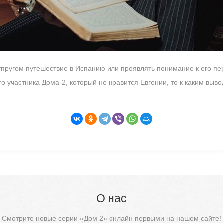
упругом путешествие в Испанию или проявлять понимание к его пер
о участника Дома-2, который не нравится Евгении, то к каким выво
О нас
Смотрите новые серии «Дом 2» онлайн первыми на нашем сайте!