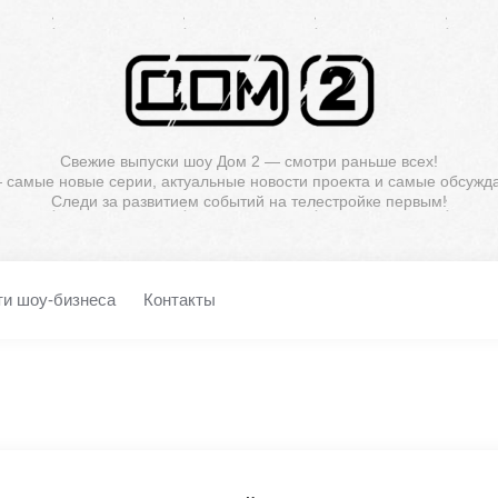
Свежие выпуски шоу Дом 2 — смотри раньше всех!
— самые новые серии, актуальные новости проекта и самые обсужд
Следи за развитием событий на телестройке первым!
ти шоу-бизнеса
Контакты