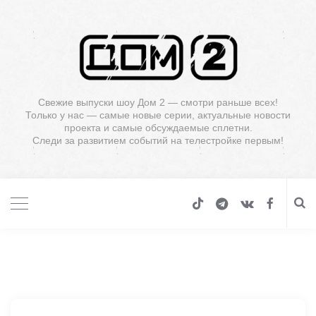
Свежие выпуски шоу Дом 2 — смотри раньше всех!
Только у нас — самые новые серии, актуальные новости
проекта и самые обсуждаемые сплетни.
Следи за развитием событий на телестройке первым!