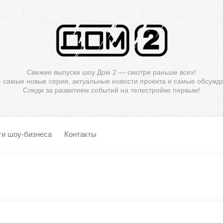
Свежие выпуски шоу Дом 2 — смотри раньше всех!
— самые новые серии, актуальные новости проекта и самые обсужд
Следи за развитием событий на телестройке первым!
ти шоу-бизнеса
Контакты