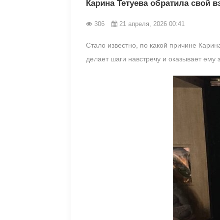
Карина Тетуева обратила свой в
306
21 апреля, 2026 00:41
Стало известно, по какой причине Карин
делает шаги навстречу и оказывает ему 