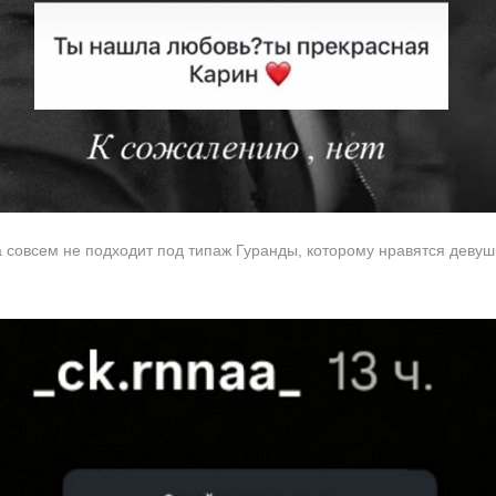
а совсем не подходит под типаж Гуранды, которому нравятся девуш