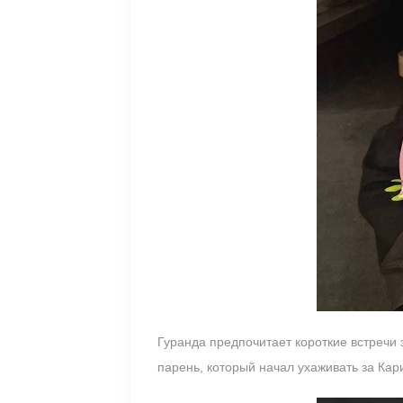
Гуранда предпочитает короткие встречи 
парень, который начал ухаживать за Кар