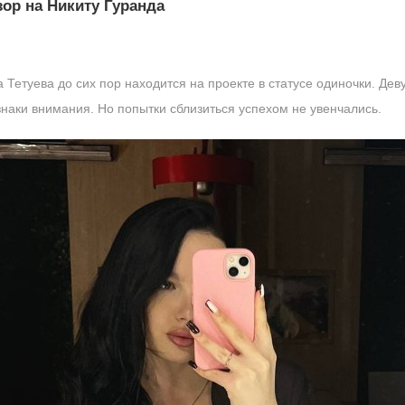
зор на Никиту Гуранда
а Тетуева до сих пор находится на проекте в статусе одиночки. Де
знаки внимания. Но попытки сблизиться успехом не увенчались.