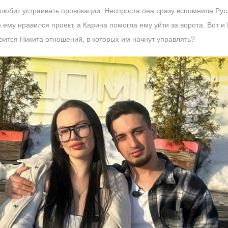
любит устраивать провокации. Неспроста она сразу вспомнила Рус
то ему нравился проект, а Карина помогла ему уйти за ворота. Вот и
оится Никита отношений, в которых им начнут управлять?