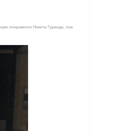
вушке понравился Никита Гуранда, она