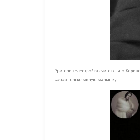
Зрители телестройки считают, что Карин
собой только милую малышку.