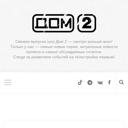
Свежие выпуски шоу Дом 2 — смотри раньше всех!
Только у нас — самые новые серии, актуальные новости
проекта и самые обсуждаемые сплетни.
Следи за развитием событий на телестройке первым!