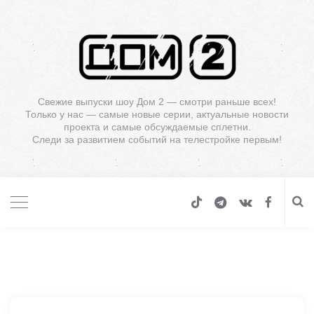
Свежие выпуски шоу Дом 2 — смотри раньше всех!
Только у нас — самые новые серии, актуальные новости
проекта и самые обсуждаемые сплетни.
Следи за развитием событий на телестройке первым!