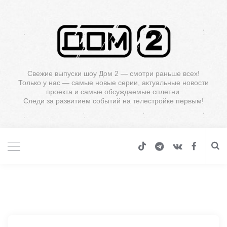
Свежие выпуски шоу Дом 2 — смотри раньше всех!
Только у нас — самые новые серии, актуальные новости
проекта и самые обсуждаемые сплетни.
Следи за развитием событий на телестройке первым!