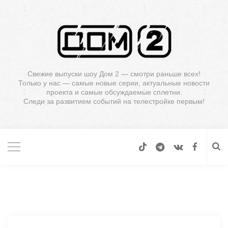
Свежие выпуски шоу Дом 2 — смотри раньше всех!
Только у нас — самые новые серии, актуальные новости
проекта и самые обсуждаемые сплетни.
Следи за развитием событий на телестройке первым!