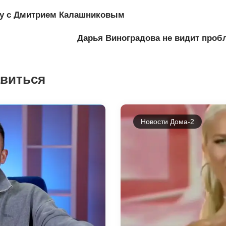
вку с Дмитрием Калашниковым
Дарья Виноградова не видит проб
авиться
Новости Дома-2