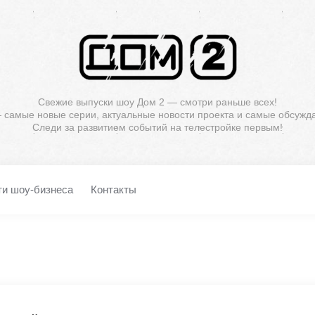
Свежие выпуски шоу Дом 2 — смотри раньше всех!
— самые новые серии, актуальные новости проекта и самые обсужд
Следи за развитием событий на телестройке первым!
ти шоу-бизнеса
Контакты