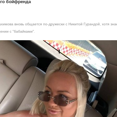
его бойфренда
имова вновь общается по-дружески с Никитой Гурандой, хотя знае
ении с "бабайками".