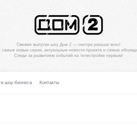
Свежие выпуски шоу Дом 2 — смотри раньше всех!
— самые новые серии, актуальные новости проекта и самые обсужд
Следи за развитием событий на телестройке первым!
ти шоу-бизнеса
Контакты