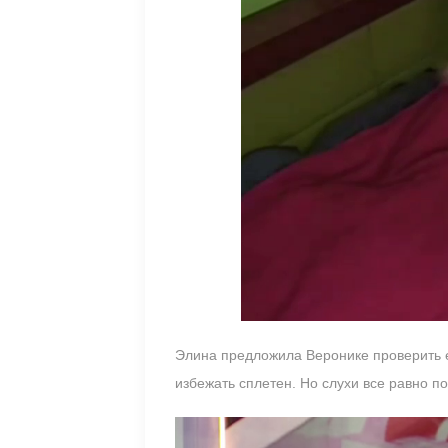
Элина предложила Веронике проверить её
избежать сплетен. Но слухи все равно п