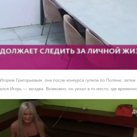
 Игорем Григорьевым, они после конкурса гуляли по Поляне, затем
ался Игорь — загадка. Возможно, он уехал в то место, где временн