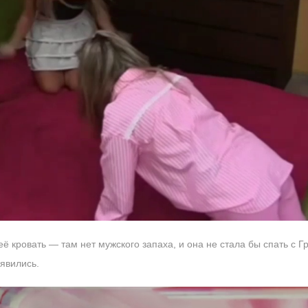
 кровать — там нет мужского запаха, и она не стала бы спать с Г
оявились.