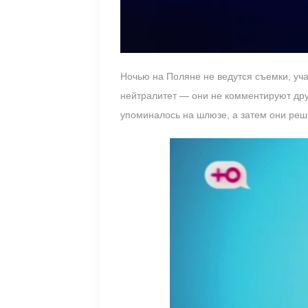
Ночью на Поляне не ведутся съемки, у
нейтралитет — они не комментируют друг
упоминалось на шлюзе, а затем они реш