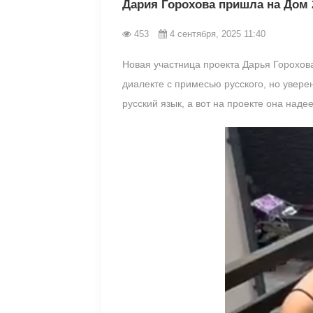
Дария Горохова пришла на Дом 2
453
4 сентября, 2025 11:40
Новая участница проекта Дарья Горохов
диалекте с примесью русского, но уверен
русский язык, а вот на проекте она наде