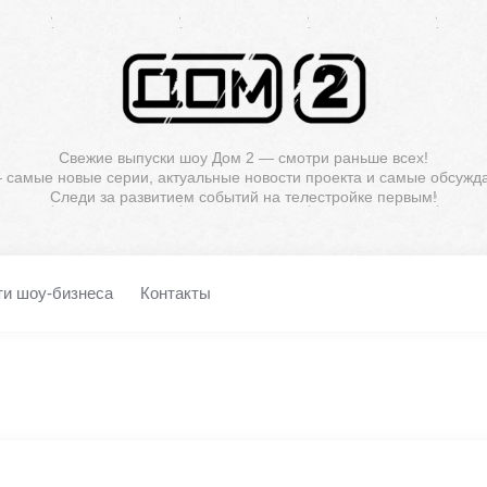
Свежие выпуски шоу Дом 2 — смотри раньше всех!
— самые новые серии, актуальные новости проекта и самые обсужд
Следи за развитием событий на телестройке первым!
ти шоу-бизнеса
Контакты