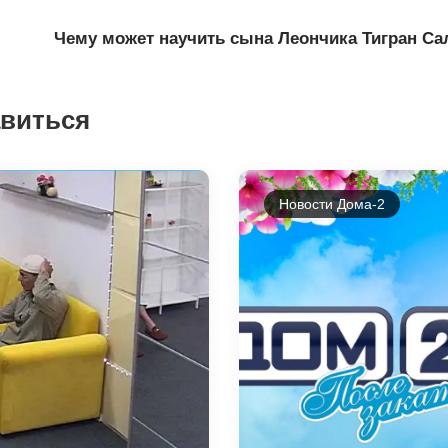
Чему может научить сына Леончика Тигран Са
авиться
Новости Дома-2