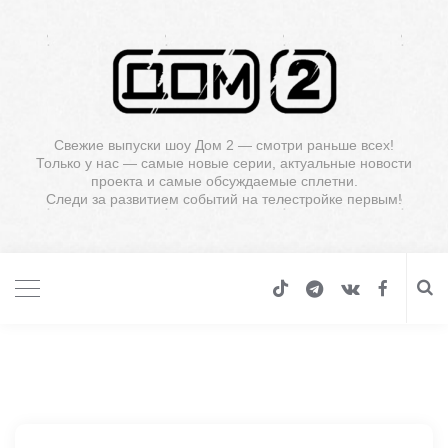
Свежие выпуски шоу Дом 2 — смотри раньше всех!
Только у нас — самые новые серии, актуальные новости
проекта и самые обсуждаемые сплетни.
Следи за развитием событий на телестройке первым!