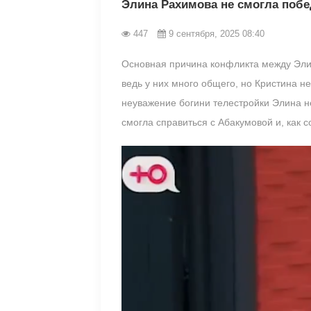
Элина Рахимова не смогла побе
447
9 сентября, 2025 08:40
Основная причина конфликта между Элин
ведь у них много общего, но Кристина н
неуважение богини телестройки Элина н
смогла справиться с Абакумовой и, как 