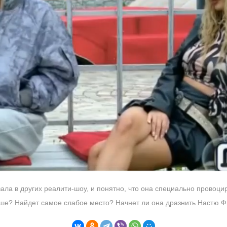
вала в других реалити-шоу, и понятно, что она специально провоци
ьше? Найдет самое слабое место? Начнет ли она дразнить Настю 