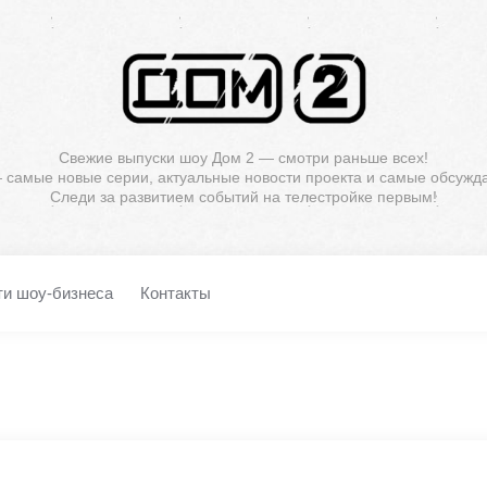
Свежие выпуски шоу Дом 2 — смотри раньше всех!
— самые новые серии, актуальные новости проекта и самые обсужд
Следи за развитием событий на телестройке первым!
ти шоу-бизнеса
Контакты