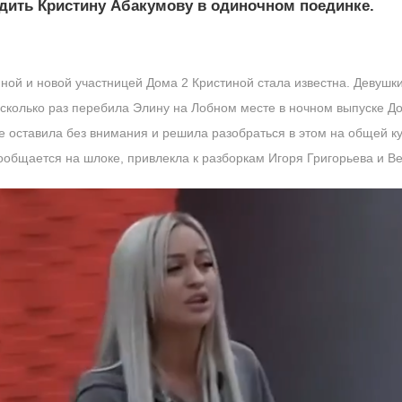
дить Кристину Абакумову в одиночном поединке.
ой и новой участницей Дома 2 Кристиной стала известна. Девушки
есколько раз перебила Элину на Лобном месте в ночном выпуске Дом
е оставила без внимания и решила разобраться в этом на общей к
сообщается на шлоке, привлекла к разборкам Игоря Григорьева и В