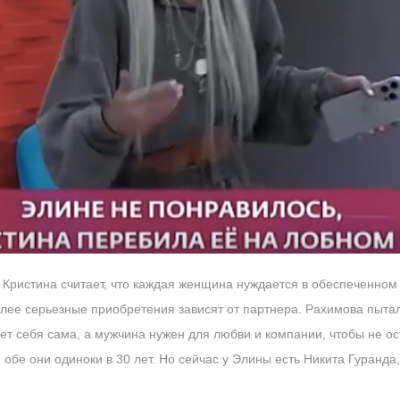
Кристина считает, что каждая женщина нуждается в обеспеченном
лее серьезные приобретения зависят от партнера. Рахимова пытал
т себя сама, а мужчина нужен для любви и компании, чтобы не ос
обе они одиноки в 30 лет. Но сейчас у Элины есть Никита Гуранда,