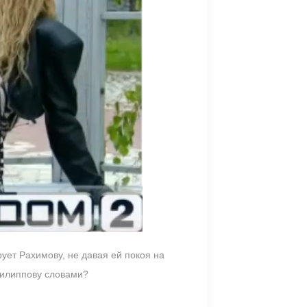
рует Рахимову, не давая ей покоя на
Филиппову словами?